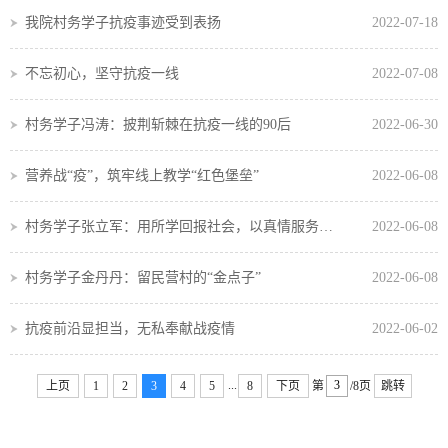
我院村务学子抗疫事迹受到表扬
2022-07-18
不忘初心，坚守抗疫一线
2022-07-08
村务学子冯涛：披荆斩棘在抗疫一线的90后
2022-06-30
营养战“疫”，筑牢线上教学“红色堡垒”
2022-06-08
村务学子张立军：用所学回报社会，以真情服务群众
2022-06-08
村务学子金丹丹：留民营村的“金点子”
2022-06-08
抗疫前沿显担当，无私奉献战疫情
2022-06-02
...
上页
1
2
3
4
5
8
下页
第
/8页
跳转