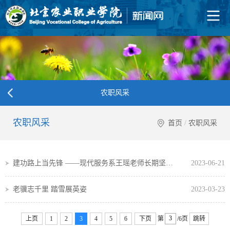
农职风采
农职风采
首页
/
农职风采
建功路上当先锋 ——现代服务系王瑶老师长期坚持社区志愿服务
2023-06-21
老骥志千里 踏雪展英姿
2023-03-23
上页
1
2
3
4
5
6
下页
第
/6页
跳转