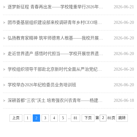
逐梦新征程 青春再出发——学校隆重举行2026年毕业典礼
2026-06-21
团市委基层组织建设部来校调研青年乡村CEO培育工作
2026-06-20
弘扬教育家精神 筑牢师德育人根基——我校开展师德师风专题讲座
2026-06-20
走近世界遗产 感悟时代担当——学校开展世界遗产日专题思政课
2026-06-20
学校组织领导干部赴北京新时代全面从严治党纪律教育基地参观
2026-06-20
学校举办2026年纪检委员业务培训班
2026-06-20
深耕首都“三农”沃土 培育强农兴农青年——杨建海书记走进学校讲授专题思政课
2026-06-18
...
上页
1
2
3
4
5
81
下页
第
/81页
跳转