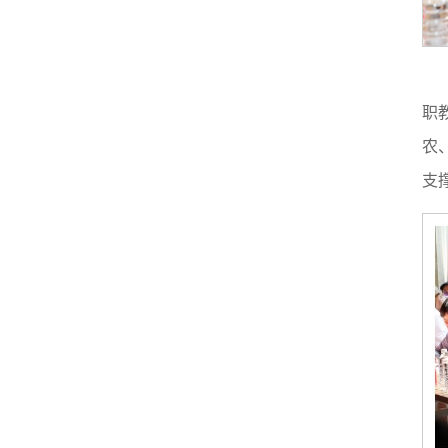
职
农
支