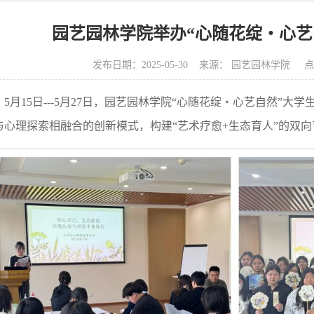
园艺园林学院举办“心随花绽・心艺
发布日期：2025-05-30 来源： 园艺园林学院 
5月15日---5月27日，园艺园林学院“心随花绽・心艺自然”
与心理探索相融合的创新模式，构建“艺术疗愈+生态育人”的双