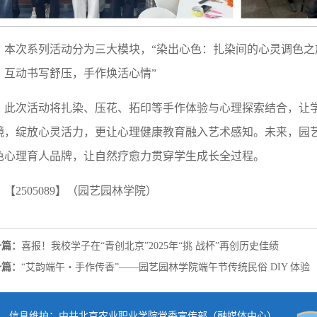
本次系列活动分为三大模块，“染出心色：扎染间的心灵调色之旅
：互动书写舒压，手作焕活心情”
此次活动将扎染、压花、拓印等手作体验与心理探索结合，让
镜，绽放心灵活力，更让心理健康教育融入艺术感知。未来，园艺
色心理育人品牌，让自然疗愈力贯穿学生成长全过程。
【2505089】（园艺园林学院）
一篇：
喜报！我校学子在“青创北京”2025年“挑 战杯”再创历史佳绩
一篇：
“艾韵端午・手作传香”——园艺园林学院端午节传统民俗 DIY 体验
信息维护：中共北京农业职业学院党委宣传部（融媒体中心）