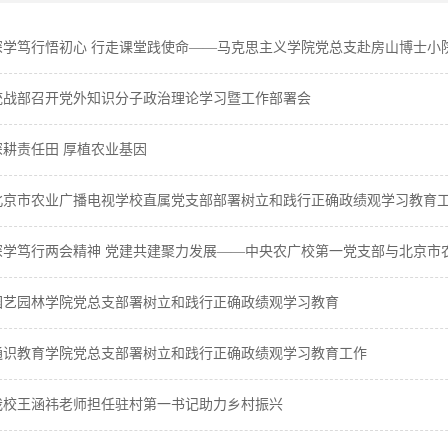
深学笃行悟初心 行走课堂践使命——马克思主义学院党总支赴房山博士小院开
统战部召开党外知识分子政治理论学习暨工作部署会
深耕责任田 厚植农业基因
北京市农业广播电视学校直属党支部部署树立和践行正确政绩观学习教育
深学笃行两会精神 党建共建聚力发展——中央农广校第一党支部与北京市农广
园艺园林学院党总支部署树立和践行正确政绩观学习教育
通识教育学院党总支部署树立和践行正确政绩观学习教育工作
我校王涵祎老师担任驻村第一书记助力乡村振兴